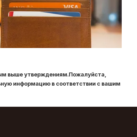
нным выше утверждениям.Пожалуйста,
оверка кредитоспособности
ьную информацию в соответствии с вашим