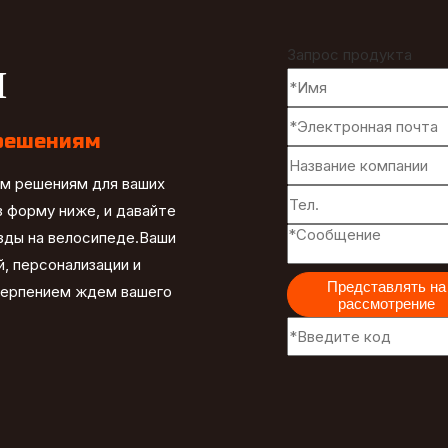
Запрос продукта
и
решениям
ым решениям для ваших
 форму ниже, и давайте
езды на велосипеде.Ваши
, персонализации и
Представлять на
терпением ждем вашего
рассмотрение