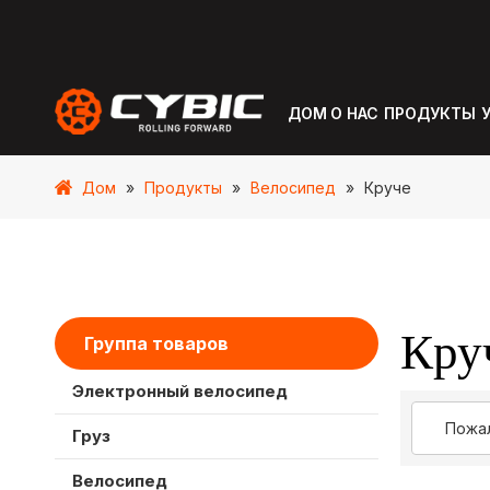
ДОМ
О НАС
ПРОДУКТЫ
Дом
»
Продукты
»
Велосипед
»
Круче
Кру
Группа товаров
Электронный велосипед
Груз
Велосипед