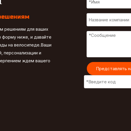
решениям
ым решениям для ваших
 форму ниже, и давайте
езды на велосипеде.Ваши
, персонализации и
терпением ждем вашего
Представлять н