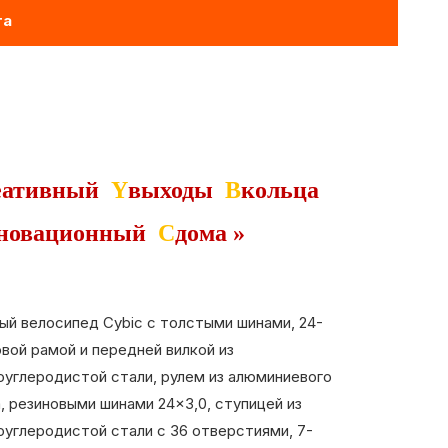
та
еативный
Y
выходы
B
кольца
новационный
C
дома »
ый велосипед Cybic с толстыми шинами, 24-
вой рамой и передней вилкой из
оуглеродистой стали, рулем из алюминиевого
, резиновыми шинами 24×3,0, ступицей из
оуглеродистой стали с 36 отверстиями, 7-