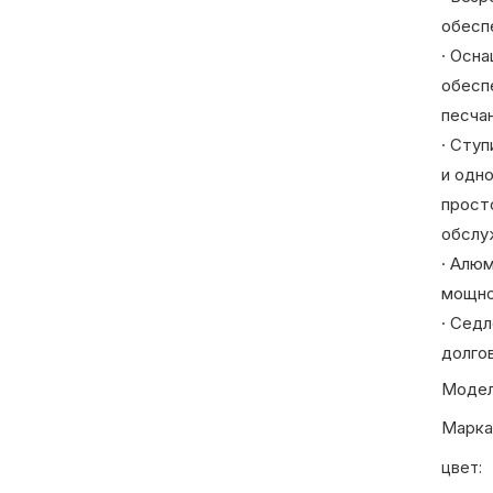
обесп
· Осн
обесп
песча
· Сту
и одн
прост
обслу
· Алю
мощно
· Сед
долго
Модел
Марка
цвет: