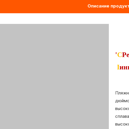
Описание продук
'
C
Р
I
ин
Пляжн
дюймо
высок
сплава
высок