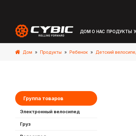
ДОМ
О НАС
ПРОДУКТЫ
Дом
»
Продукты
»
Ребенок
»
Детский велосипе
Группа товаров
Электронный велосипед
Груз