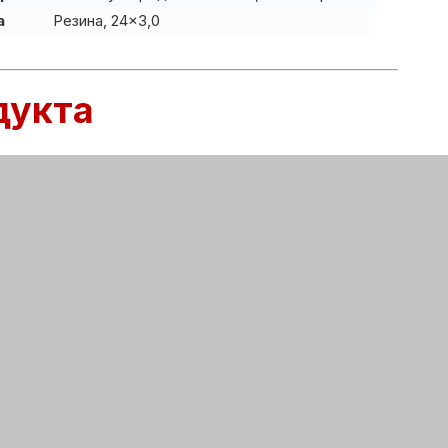
а
Резина, 24×3,0
дукта