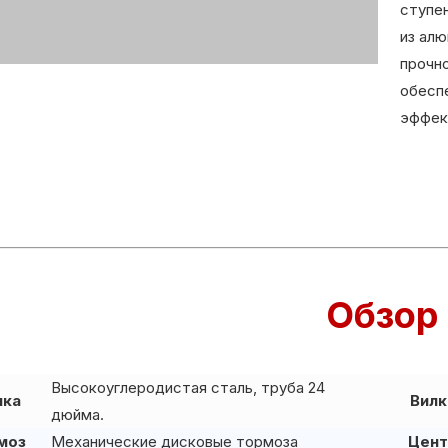
ступен
из алю
прочно
обесп
эффек
Обзор
Высокоуглеродистая сталь, труба 24
мка
Вилк
дюйма.
моз
Механические дисковые тормоза
Цент