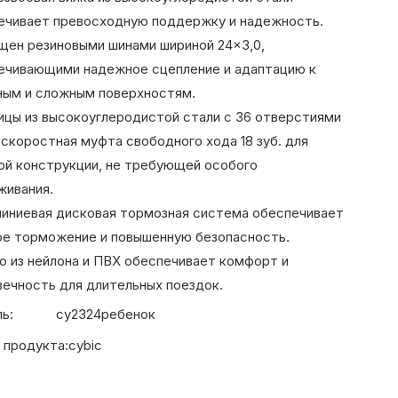
ечивает превосходную поддержку и надежность.
ащен резиновыми шинами шириной 24×3,0,
ечивающими надежное сцепление и адаптацию к
ным и сложным поверхностям.
пицы из высокоуглеродистой стали с 36 отверстиями
оскоростная муфта свободного хода 18 зуб. для
ой конструкции, не требующей особого
живания.
миниевая дисковая тормозная система обеспечивает
е торможение и повышенную безопасность.
ло из нейлона и ПВХ обеспечивает комфорт и
вечность для длительных поездок.
ь:
cy2324ребенок
 продукта:
cybic