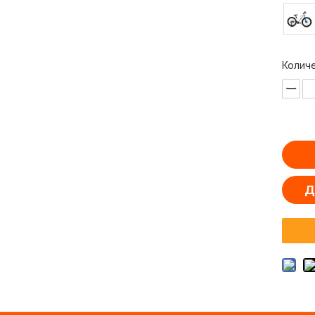
Колич
Д