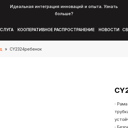
Идеальная интеграция инноваций и опыта. Узнать
больше?
УСЛУГА
КООПЕРАТИВНОЕ РАСПРОСТРАНЕНИЕ
НОВОСТИ
СВ
д
»
CY2324ребенок
CY
· Рам
трубк
устой
· Без