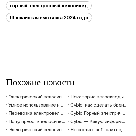
горный электронный велосипед
Шанхайская выставка 2024 года
Похожие новости
Электрический велосипед: новый инструмент для семейного путешествия
Некоторые велосипеды получают освобождение от 25% тарифа
Умное использование нового дизайна для привлечения молодого поколения |Cybic догоняет молодежь
Cybic: как сделать бренд образом жизни
Перевозка электровелосипеда Cybic
Cybic Горный электрический велосипед |Откройте новый опыт горного велосипедного спорта
Популярность велосипеда |Представление серии Cybic City
Cybic — Какую информацию вы хотите знать о поставщиках и торговцах велосипедами?
Электрический велосипед: идеальный инструмент для путешествий в отпуске
Несколько веб-сайтов, которые часто посещают любители велосипедов