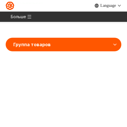
Language
Дом
»
Продукты
»
Электронный велосипед
»
Гора
»
Укротитель 29
Больше
Группа товаров