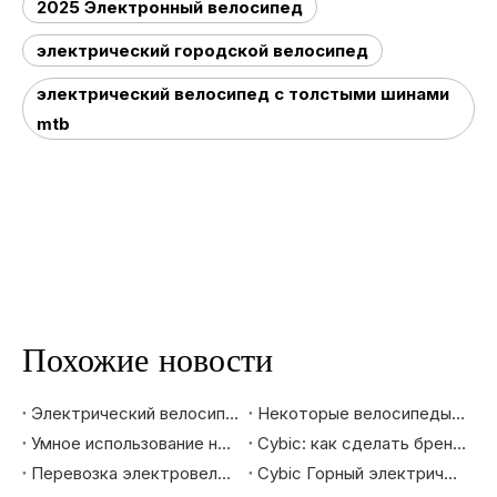
2025 Электронный велосипед
электрический городской велосипед
электрический велосипед с толстыми шинами
mtb
Похожие новости
Электрический велосипед: новый инструмент для семейного путешествия
Некоторые велосипеды получают освобождение от 25% тарифа
Умное использование нового дизайна для привлечения молодого поколения |Cybic догоняет молодежь
Cybic: как сделать бренд образом жизни
Перевозка электровелосипеда Cybic
Cybic Горный электрический велосипед |Откройте новый опыт горного велосипедного спорта