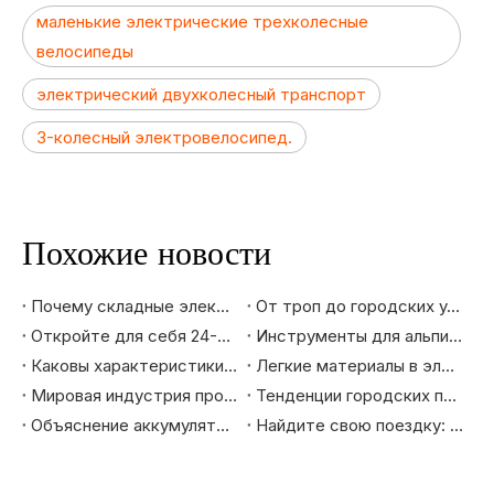
маленькие электрические трехколесные
велосипеды
электрический двухколесный транспорт
3-колесный электровелосипед.
Похожие новости
Почему складные электронные велосипеды лидируют в тренде городской мобильности: рыночные преимущества, которые вы должны знать
От троп до городских улиц: как выбрать горный велосипед, который действительно вам подходит
Откройте для себя 24-дюймовый горный электровелосипед: ваш лучший помощник в езде
Инструменты для альпинизма и приключений - как горные электронные велосипеды меняют опыт езды на велосипеде на открытом воздухе
Каковы характеристики велосипедов высокого уровня, экспортируемых на рынки Европы и Америки?
Легкие материалы в электровелосипедах: повышение скорости, запаса хода и долговечности
Мировая индустрия производства велосипедов: эволюция и будущие тенденции
Тенденции городских поездок: почему городские велосипеды — идеальный выбор для будущего
Объяснение аккумулятора и системы питания электронного велосипеда Fat Tire: как они обеспечивают большую дальность действия и высокую эффективность
Найдите свою поездку: лучшие электронные велосипеды для поездок по городу, длительных туров и приключений по бездорожью