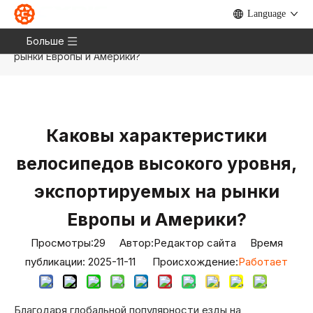
Language
Дом
»
Новости
»
Блог
»
Каковы характеристики
велосипедов высокого уровня, экспортируемых на
Больше
рынки Европы и Америки?
Каковы характеристики
велосипедов высокого уровня,
экспортируемых на рынки
Европы и Америки?
Просмотры:
29
Автор:Pедактор сайта Время
публикации: 2025-11-11 Происхождение:
Работает
Благодаря глобальной популярности езды на