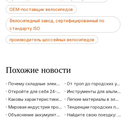
OEM-поставщик велосипедов
Велосипедный завод, сертифицированный по
стандарту ISO
производитель шоссейных велосипедов
Похожие новости
Почему складные электронные велосипеды лидируют в тренде городской мобильности: рыночные преимущества, которые вы должны знать
От троп до городских улиц: как выбрать горный велосипед, который действительно вам подходит
Откройте для себя 24-дюймовый горный электровелосипед: ваш лучший помощник в езде
Инструменты для альпинизма и приключений - как горные электронные велосипеды меняют опыт езды на велосипеде на открытом воздухе
Каковы характеристики велосипедов высокого уровня, экспортируемых на рынки Европы и Америки?
Легкие материалы в электровелосипедах: повышение скорости, запаса хода и долговечности
Мировая индустрия производства велосипедов: эволюция и будущие тенденции
Тенденции городских поездок: почему городские велосипеды — идеальный выбор для будущего
Объяснение аккумулятора и системы питания электронного велосипеда Fat Tire: как они обеспечивают большую дальность действия и высокую эффективность
Найдите свою поездку: лучшие электронные велосипеды для поездок по городу, длительных туров и приключений по бездорожью