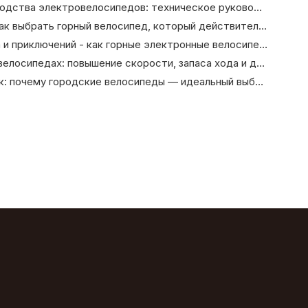
Как оценить качество производства электровелосипедов: техническое руководство для B2B-покупателя
От троп до городских улиц: как выбрать горный велосипед, который действительно вам подходит
Инструменты для альпинизма и приключений - как горные электронные велосипеды меняют опыт езды на велосипеде на открытом воздухе
Легкие материалы в электровелосипедах: повышение скорости, запаса хода и долговечности
Тенденции городских поездок: почему городские велосипеды — идеальный выбор для будущего