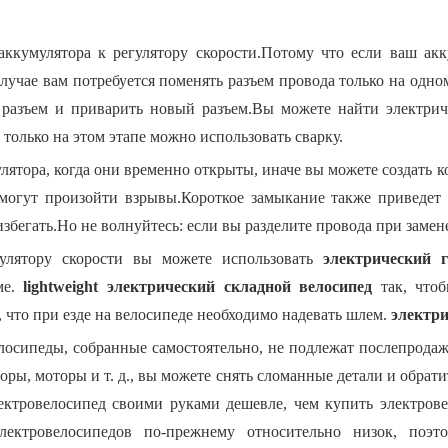
ккумулятора к регулятору скорости.Потому что если ваш акк
случае вам потребуется поменять разъем провода только на одно
й разъем и приварить новый разъем.Вы можете найти электри
 только на этом этапе можно использовать сварку.
лятора, когда они временно открыты, иначе вы можете создать к
 могут произойти взрывы.Короткое замыкание также приведет
избегать.Но не волнуйтесь: если вы разделите провода при замене
улятору скорости вы можете использовать
электрический 
ме.
lightweight
электрический складной велосипед
так, чтоб
, что при езде на велосипеде необходимо надевать шлем.
электри
елосипеды, собранные самостоятельно, не подлежат послепрод
ры, моторы и т. д., вы можете снять сломанные детали и обрати
ектровелосипед своими руками дешевле, чем купить электров
лектровелосипедов по-прежнему относительно низок, поэт