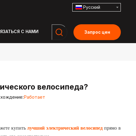
Pусский
ЯЗАТЬСЯ С НАМИ
Запрос цен
рического велосипеда?
хождение:
Работает
ожете купить
лучший электрический велосипед
прямо в