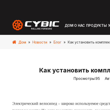
ДОМ
О НАС
ПРОДУКТЫ
Дом
»
Новости
»
Блог
»
Как установить компле
Как установить компл
Просмотры:
95
Авто
Электрический велосипед – широко используемое средс