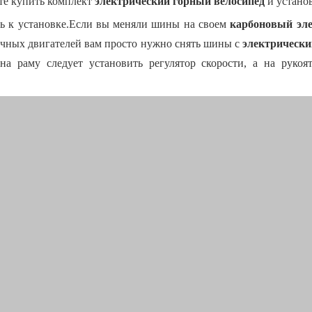
те купить комплект
электрический горный велосипед
и установ
ть к установке.Если вы меняли шины на своем
карбоновый эле
пичных двигателей вам просто нужно снять шины с
электрическ
на раму следует установить регулятор скорости, а на руко