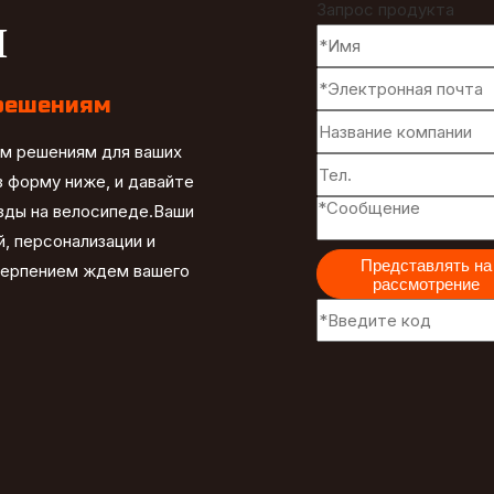
Запрос продукта
и
решениям
ым решениям для ваших
 форму ниже, и давайте
езды на велосипеде.Ваши
, персонализации и
Представлять на
терпением ждем вашего
рассмотрение