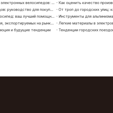
Стандарты соответствия ЕС и США для импортеров электронных велосипедов: EN15194, CE, UL, Руководство CPSC.
Процесс OEM-производства электронных велосипедов: руководство для покупателя B2B
Откройте для себя 24-дюймовый горный электровелосипед: ваш лучший помощник в езде
Каковы характеристики велосипедов высокого уровня, экспортируемых на рынки Европы и Америки?
люция и будущие тенденции