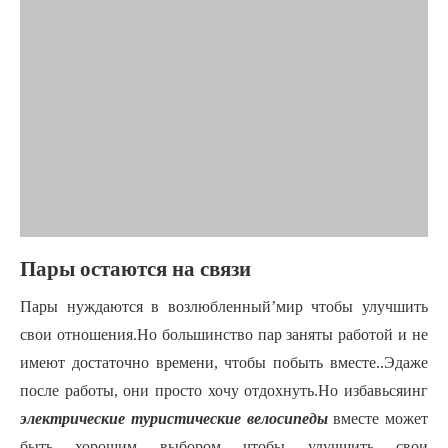
Пары остаются на связи
Пары нуждаются в
возлюбленный
’
мир
чтобы улучшить
свои отношения.Но большинство пар заняты работой и не
имеют достаточно времени, чтобы побыть вместе.
.Э
даже
после работы,
они
просто хочу отдохнуть.Но избавься
инг
электрические туристические велосипеды
вместе
может
быть хорошим выбором
чтобы улучшить свои