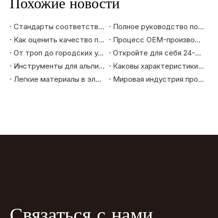
Похожие новости
Стандарты соответствия ЕС и США для импортеров электронных велосипедов: EN15194, CE, UL, Руководство CPSC.
Полное руководство по производству электровелосипедов OEM: от концепции до поставки
Как оценить качество производства электровелосипедов: техническое руководство для B2B-покупателя
Процесс OEM-производства электронных велосипедов: руководство для покупателя B2B
От троп до городских улиц: как выбрать горный велосипед, который действительно вам подходит
Откройте для себя 24-дюймовый горный электровелосипед: ваш лучший помощник в езде
Инструменты для альпинизма и приключений - как горные электронные велосипеды меняют опыт езды на велосипеде на открытом воздухе
Каковы характеристики велосипедов высокого уровня, экспортируемых на рынки Европы и Америки?
Легкие материалы в электровелосипедах: повышение скорости, запаса хода и долговечности
Мировая индустрия производства велосипедов: эволюция и будущие тенденции
Связаться с нами