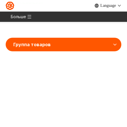
Language
Дом
»
Продукты
»
Велосипед
»
Горный
велосипед Хардтейл
»
Chaser MTB 27,5
Больше
Группа товаров