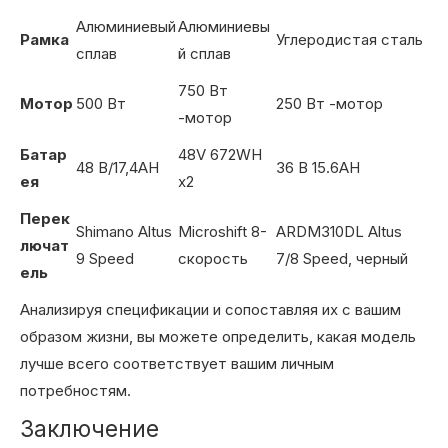
Алюминиевый
Алюминиевы
Рамка
Углеродистая сталь
сплав
й сплав
750 Вт
Мотор
500 Вт
250 Вт -мотор
-мотор
Батар
48V 672WH
48 В/17,4AH
36 В 15.6AH
ея
x2
Перек
Shimano Altus
Microshift 8-
ARDM310DL Altus
лючат
9 Speed
скорость
7/8 Speed, черный
ель
Анализируя спецификации и сопоставляя их с вашим
образом жизни, вы можете определить, какая модель
лучше всего соответствует вашим личным
потребностям.
Заключение