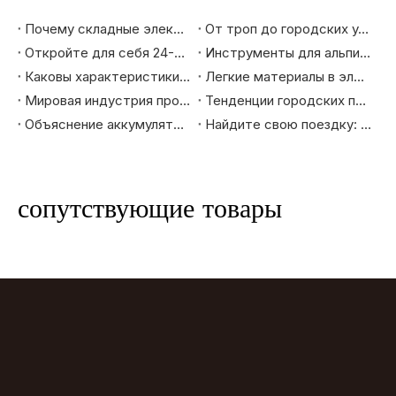
Почему складные электронные велосипеды лидируют в тренде городской мобильности: рыночные преимущества, которые вы должны знать
От троп до городских улиц: как выбрать горный велосипед, который действительно вам подходит
Откройте для себя 24-дюймовый горный электровелосипед: ваш лучший помощник в езде
Инструменты для альпинизма и приключений - как горные электронные велосипеды меняют опыт езды на велосипеде на открытом воздухе
Каковы характеристики велосипедов высокого уровня, экспортируемых на рынки Европы и Америки?
Легкие материалы в электровелосипедах: повышение скорости, запаса хода и долговечности
Мировая индустрия производства велосипедов: эволюция и будущие тенденции
Тенденции городских поездок: почему городские велосипеды — идеальный выбор для будущего
Объяснение аккумулятора и системы питания электронного велосипеда Fat Tire: как они обеспечивают большую дальность действия и высокую эффективность
Найдите свою поездку: лучшие электронные велосипеды для поездок по городу, длительных туров и приключений по бездорожью
сопутствующие товары