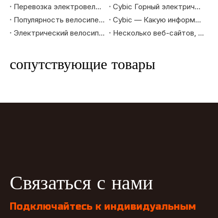
Перевозка электровелосипеда Cybic
Cybic Горный электрический велосипед |Откройте новый опыт горного велосипедного спорта
Популярность велосипеда |Представление серии Cybic City
Cybic — Какую информацию вы хотите знать о поставщиках и торговцах велосипедами?
Электрический велосипед: идеальный инструмент для путешествий в отпуске
Несколько веб-сайтов, которые часто посещают любители велосипедов
сопутствующие товары
Связаться с нами
Подключайтесь к индивидуальным