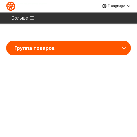
Language
Дом
»
Продукты
»
Груз
»
Полезность
»
Scania
26 Pro
Больше
Группа товаров