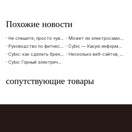
Похожие новости
Не спешите, просто чувствуйте дорогу |CYBIC подарит вам новый опыт катания.
Может ли электросамокат стать подарком родителям?
Руководство по фитнес-упражнениям для пожилых людей
Cybic — Какую информацию вы хотите знать о поставщиках и торговцах велосипедами?
Cybic: как сделать бренд образом жизни
Несколько веб-сайтов, которые часто посещают любители велосипедов
Cybic Горный электрический велосипед |Откройте новый опыт горного велосипедного спорта
сопутствующие товары